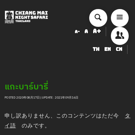
A+
A
A-
TH
EN
CN
チェンマイ・ナイトサファリ 入園
料金表
ショー・アクティビティ スケジュ
แกะบาร์บารี่
ール
ข้อมูลสัตว์ในเชียงใหม่ไนท์ซาฟารี
POSTED 2020年08月17日 | UPDATE : 2021年09月16日
調達
申し訳ありません、このコンテンツはただ今
タ
求人募集のお知らせ
イ語
のみです。
LOGIN