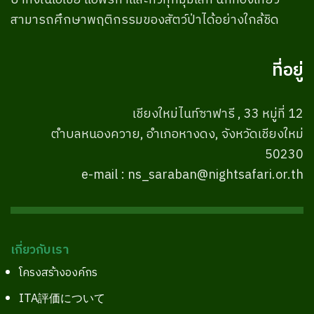
ป่าทั้งในเอเชีย แอฟริกาและทั่วทุกมุมโลก นักท่องเที่ยว
สามารถศึกษาพฤติกรรมของสัตว์ป่าได้อย่างใกล้ชิด
ที่อยู่
เชียงใหม่ไนท์ซาฟารี , 33 หมู่ที่ 12
ตำบลหนองควาย, อำเภอหางดง, จังหวัดเชียงใหม่
50230
e-mail : ns_saraban@nightsafari.or.th
เกี่ยวกับเรา
โครงสร้างองค์กร
ITA評価について