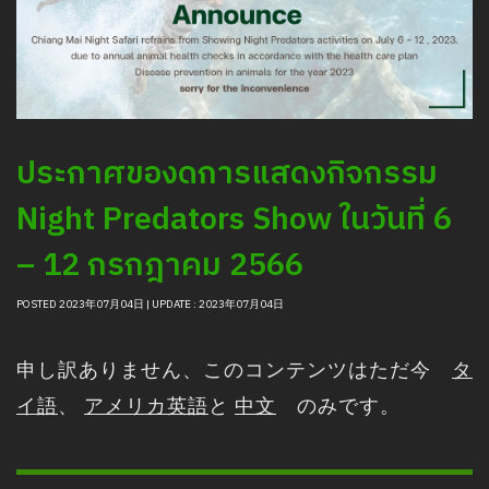
ประกาศของดการแสดงกิจกรรม
Night Predators Show ในวันที่ 6
– 12 กรกฎาคม 2566
POSTED 2023年07月04日 | UPDATE : 2023年07月04日
申し訳ありません、このコンテンツはただ今
タ
イ語
、
アメリカ英語
と
中文
のみです。