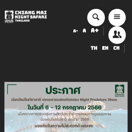
A+
A
A-
TH
EN
CN
チェンマイ・ナイトサファリ 入園
料金表
ショー・アクティビティ スケジュ
ール
ข้อมูลสัตว์ในเชียงใหม่ไนท์ซาฟารี
調達
求人募集のお知らせ
LOGIN