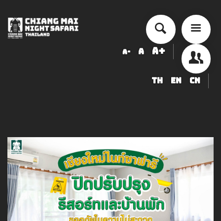
A+
A
A-
TH
EN
CN
チェンマイ・ナイトサファリ 入園
料金表
ショー・アクティビティ スケジュ
ール
ข้อมูลสัตว์ในเชียงใหม่ไนท์ซาฟารี
調達
求人募集のお知らせ
LOGIN