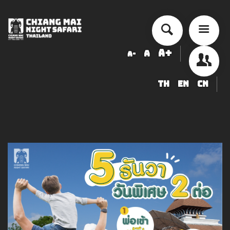
A+
A
A-
TH
EN
CN
チェンマイ・ナイトサファリ 入園
料金表
ショー・アクティビティ スケジュ
ール
ข้อมูลสัตว์ในเชียงใหม่ไนท์ซาฟารี
調達
求人募集のお知らせ
LOGIN