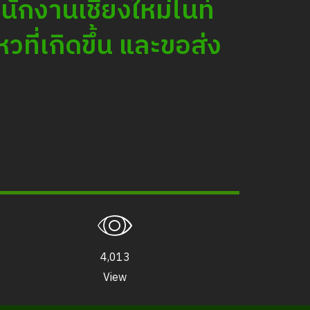
ักงานเชียงใหม่ไนท์
ショー・アクティビティ スケジュー
ข้อมูลสัตว์ในเชียงใหม่ไนท์ซาฟารี
ี่เกิดขึ้น และขอส่ง
調達
求人募集のお知らせ
LOGIN
4,013
View