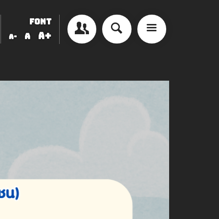
FONT
A+
A
A-