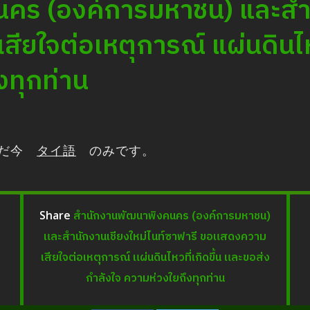
คร (องค์การมหาชน) และสำน
ยใจต่อเหตุการณ์ แผ่นดินไหวท
งทุกท่าน
ただ今
タイ語
のみです。
สํานักงานพัฒนาพิงคนคร (องค์การมหาชน)
Share
และสำนักงานเชียงใหม่ไนท์ซาฟารี ขอแสดงความ
เสียใจต่อเหตุการณ์ แผ่นดินไหวที่เกิดขึ้น และขอส่ง
กำลังใจ ความห่วงใยถึงทุกท่าน