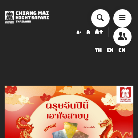
A+
A
A-
TH
EN
CN
チェンマイ・ナイトサファリ 入園
料金表
ショー・アクティビティ スケジュ
ール
ข้อมูลสัตว์ในเชียงใหม่ไนท์ซาฟารี
調達
求人募集のお知らせ
LOGIN