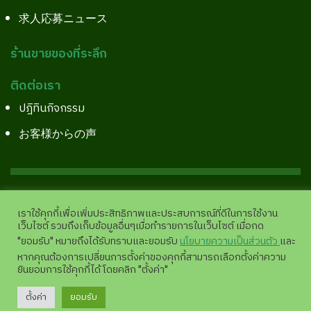
求人応募ニュース
ร้านขายของที่ระลึก
ติดต่อเรา
ปฎิทินกิจกรรม
お客様からの声
Copyright©2026 All Right Reserved.
Site Pages View
เราใช้คุกกี้เพื่อเพิ่มประสิทธิภาพและประสบการณ์ที่ดีในการใช้งาน
:
11,949,930 |
analytics.google.com
เว็บไซต์ รวมถึงเก็บข้อมูลอื่นๆเมื่อทำรายการในเว็บไซต์ เมื่อกด
"ยอมรับ" หมายถึงได้รับทราบและยอมรับ
นโยบายความเป็นส่วนตัว
และ
หากคุณต้องการเปลี่ยนการตั้งค่าของคุกกี้สามารถเลือกตั้งค่าความ
ยินยอมการใช้คุกกี้ได้ โดยคลิก "ตั้งค่า"
💬
ตั้งค่า
ยอมรับ