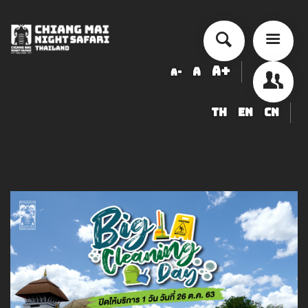
A+
A
A-
TH
EN
CN
チェンマイ・ナイトサファリ 入園
料金表
ショー・アクティビティ スケジュ
ール
ข้อมูลสัตว์ในเชียงใหม่ไนท์ซาฟารี
調達
求人募集のお知らせ
LOGIN