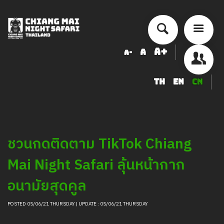
A+
A
A-
TH
EN
CN
历史来历
交通量
票价
ชวนกดติดตาม TikTok Chiang
安排活动
Mai Night Safari ลุ้นหน้ากาก
精品度假酒店
食品与饮品
อนามัยสุดคูล
纪念品店
POSTED 05/06/21 THURSDAY | UPDATE : 05/06/21 THURSDAY
服務項目