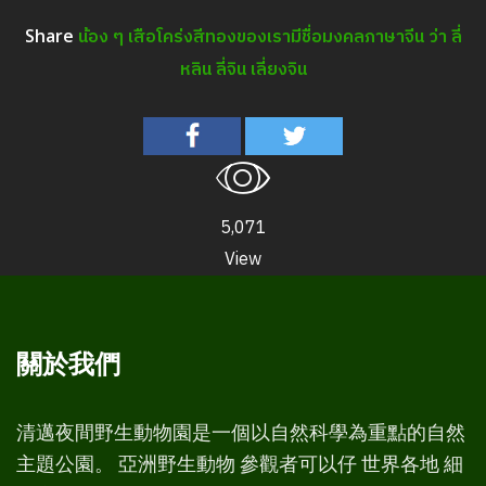
น้อง ๆ เสือโคร่งสีทองของเรามีชื่อมงคลภาษาจีน ว่า ลี่
Share
หลิน ลี่จิน เลี่ยงจิน
5,071
View
關於我們
清邁夜間野生動物園是一個以自然科學為重點的自然
主題公園。 亞洲野生動物 參觀者可以仔 世界各地 細