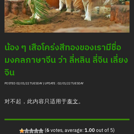
清邁夜間野生動物園的動物信息
采购
职位招聘新闻
聯絡我們
LOGIN
น้อง ๆ เสือโคร่งสีทองของเรามีชื่อ
มงคลภาษาจีน ว่า ลี่หลิน ลี่จิน เลี่ยง
จิน
POSTED 02/01/22 TUESDAY | UPDATE : 02/01/22 TUESDAY
对不起，此内容只适用于
泰文
。
(
6
votes, average:
1.00
out of 5)