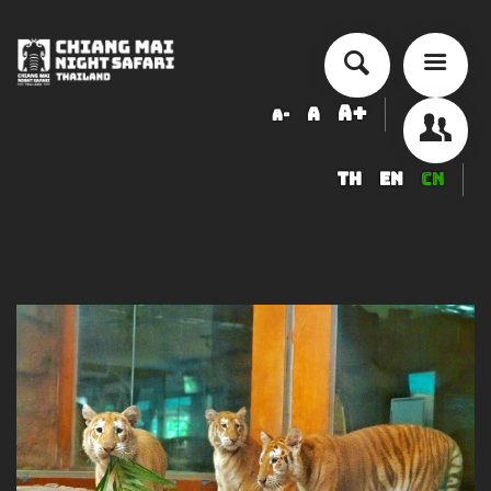
A+
A
A-
TH
EN
CN
历史来历
交通量
票价
安排活动
精品度假酒店
食品与饮品
纪念品店
服務項目