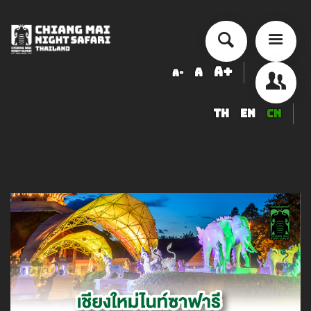
A+
A
A-
TH
EN
CN
历史来历
交通量
票价
安排活动
精品度假酒店
食品与饮品
纪念品店
服務項目