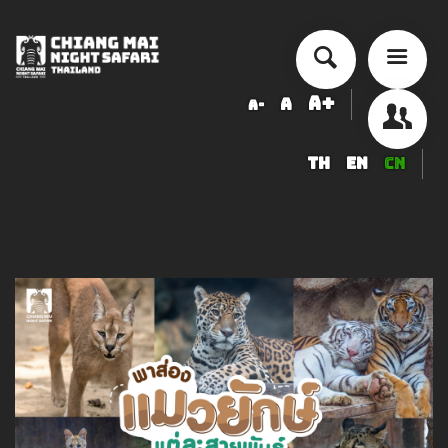
A+
A
A-
TH
EN
CN
历史来历
交通量
票价
安排活动
精品度假酒店
食品与饮品
纪念品店
服務項目