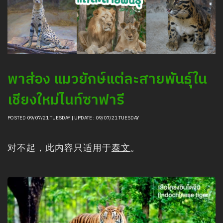
清邁夜間野生動物園的動物信息
采购
职位招聘新闻
聯絡我們
LOGIN
พาส่อง แมวยักษ์แต่ละสายพันธุ์ใน
เชียงใหม่ไนท์ซาฟารี
POSTED 09/07/21 TUESDAY | UPDATE : 09/07/21 TUESDAY
对不起，此内容只适用于
泰文
。