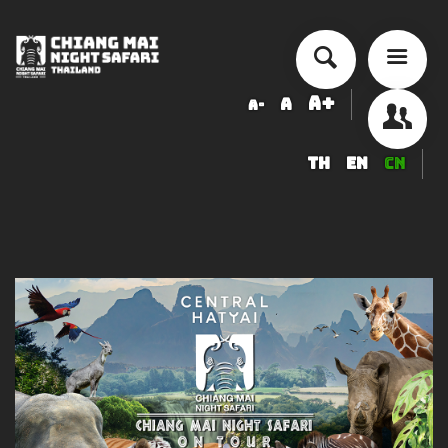
A+
A
A-
TH
EN
CN
历史来历
交通量
票价
安排活动
精品度假酒店
食品与饮品
纪念品店
服務項目