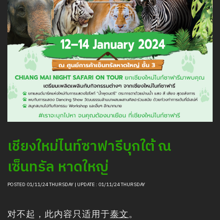
清邁夜間野生動物園的動物信息
采购
职位招聘新闻
聯絡我們
LOGIN
เชียงใหม่ไนท์ซาฟารีบุกใต้ ณ
เซ็นทรัล หาดใหญ่
POSTED 01/11/24 THURSDAY | UPDATE : 01/11/24 THURSDAY
对不起，此内容只适用于
泰文
。