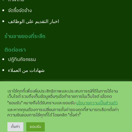
จัดซื้อจัดจ้าง
اخبار التقديم على الوظائف
ร้านขายของที่ระลึก
ติดต่อเรา
ปฎิทินกิจกรรม
شهادات من العملاء
เราใช้คุกกี้เพื่อเพิ่มประสิทธิภาพและประสบการณ์ที่ดีในการใช้งาน
เว็บไซต์ รวมถึงเก็บข้อมูลอื่นๆเมื่อทำรายการในเว็บไซต์ เมื่อกด
Copyright©2026 All Right Reserved.
Site Pages View
"ยอมรับ" หมายถึงได้รับทราบและยอมรับ
นโยบายความเป็นส่วนตัว
:
11,952,029 |
analytics.google.com
และหากคุณต้องการเปลี่ยนการตั้งค่าของคุกกี้สามารถเลือกตั้งค่า
ความยินยอมการใช้คุกกี้ได้ โดยคลิก "ตั้งค่า"
💬
ตั้งค่า
ยอมรับ