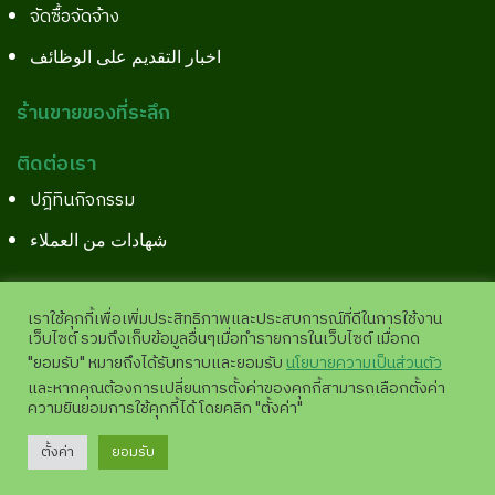
จัดซื้อจัดจ้าง
اخبار التقديم على الوظائف
ร้านขายของที่ระลึก
ติดต่อเรา
ปฎิทินกิจกรรม
شهادات من العملاء
เราใช้คุกกี้เพื่อเพิ่มประสิทธิภาพและประสบการณ์ที่ดีในการใช้งาน
เว็บไซต์ รวมถึงเก็บข้อมูลอื่นๆเมื่อทำรายการในเว็บไซต์ เมื่อกด
Copyright©2026 All Right Reserved.
Site Pages View
"ยอมรับ" หมายถึงได้รับทราบและยอมรับ
นโยบายความเป็นส่วนตัว
:
11,943,525 |
analytics.google.com
และหากคุณต้องการเปลี่ยนการตั้งค่าของคุกกี้สามารถเลือกตั้งค่า
ความยินยอมการใช้คุกกี้ได้ โดยคลิก "ตั้งค่า"
💬
ตั้งค่า
ยอมรับ