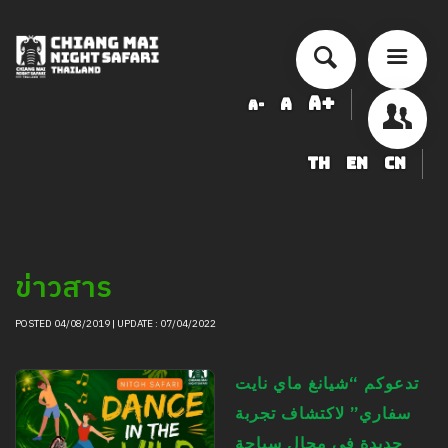
A+
A
A-
TH
EN
CN
أسعار الخدمة
جدول أنشطة الأداء
ข้อมูลสัตว์ในเชียงใหม่ไนท์ซาฟารี
ข่าวสาร
شراء
أخبار التوظيف
POSTED 04/08/2019 | UPDATE : 07/04/2022
LOGIN
تدعوكم “شيانغ ماي نايت
سفاري” لاكتشاف تجربة
جديدة في مجال سياحة