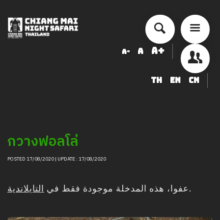
A+
A
A-
TH
EN
CN
أسعار الخدمة
جدول أنشطة الأداء
ข้อมูลสัตว์ในเชียงใหม่ไนท์ซาฟารี
กวางฟอลโล่
شراء
أخبار التوظيف
POSTED 17/08/2020 | UPDATE : 17/08/2020
LOGIN
التايلاندية
عفوا، هذه المدخلة موجودة فقط في
.