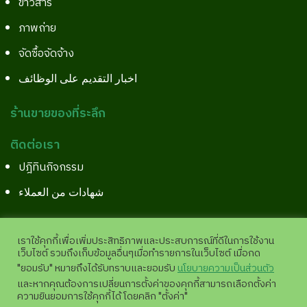
ข่าวสาร
ภาพถ่าย
จัดซื้อจัดจ้าง
اخبار التقديم على الوظائف
ร้านขายของที่ระลึก
ติดต่อเรา
ปฎิทินกิจกรรม
شهادات من العملاء
เราใช้คุกกี้เพื่อเพิ่มประสิทธิภาพและประสบการณ์ที่ดีในการใช้งาน
เว็บไซต์ รวมถึงเก็บข้อมูลอื่นๆเมื่อทำรายการในเว็บไซต์ เมื่อกด
Copyright©2026 All Right Reserved.
Site Pages View
"ยอมรับ" หมายถึงได้รับทราบและยอมรับ
นโยบายความเป็นส่วนตัว
:
11,952,371 |
analytics.google.com
และหากคุณต้องการเปลี่ยนการตั้งค่าของคุกกี้สามารถเลือกตั้งค่า
ความยินยอมการใช้คุกกี้ได้ โดยคลิก "ตั้งค่า"