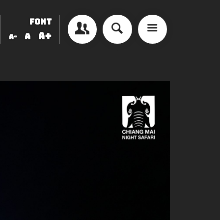
FONT
A+
A
A-