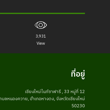
أسعار الخدمة
جدول أنشطة الأداء
3,931
ข้อมูลสัตว์ในเชียงใหม่ไนท์ซาฟารี
View
شراء
أخبار التوظيف
LOGIN
ที่อยู่
เชียงใหม่ไนท์ซาฟารี , 33 หมู่ที่ 12
ำบลหนองควาย, อำเภอหางดง, จังหวัดเชียงใหม่
50230