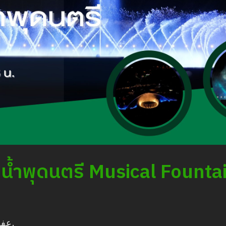
รมน้ำพุดนตรี Musical Fount
عفو
.