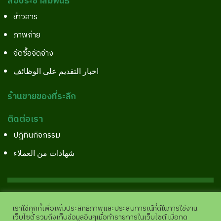
สื่อประชาสัมพันธ์
ข่าวสาร
ภาพถ่าย
จัดซื้อจัดจ้าง
اخبار التقديم على الوظائف
ร้านขายของที่ระลึก
ติดต่อเรา
ปฎิทินกิจกรรม
شهادات من العملاء
Copyright©2026 All Right Reserved.
Site Pages View
เราใช้คุกกี้เพื่อเพิ่มประสิทธิภาพและประสบการณ์ที่ดีในการใช้งาน
:
11,938,153 |
analytics.google.com
เว็บไซต์ รวมถึงเก็บข้อมูลอื่นๆเมื่อทำรายการในเว็บไซต์ เมื่อกด