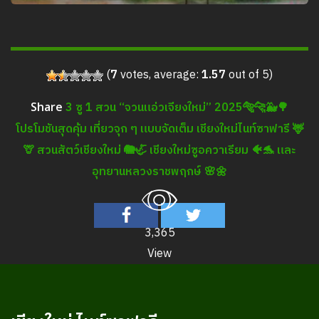
(
7
votes, average:
1.57
out of 5)
3 ซู 1 สวน “จวนแอ่วเจียงใหม่” 2025🐅🐆🐳🌳
Share
โปรโมชันสุดคุ้ม เที่ยวจุก ๆ แบบจัดเต็ม เชียงใหม่ไนท์ซาฟารี 🦌
🦒 สวนสัตว์เชียงใหม่ 🐘🦏 เชียงใหม่ซูอควาเรียม 🐠🐬 และ
อุทยานหลวงราชพฤกษ์ 🌸🌼
3,365
View