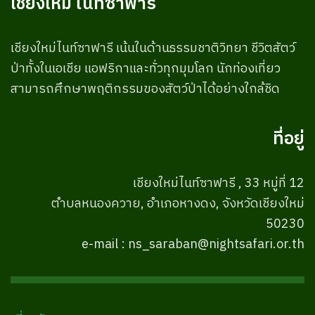
เชียงใหม่ ไนท์ซาฟารี
เชียงใหม่ไนท์ซาฟารี เน้นในด้านธรรมชาติวิทยา ชีวิตสัตว์
ป่าทั้งในเอเชีย แอฟริกาและทั่วทุกมุมโลก นักท่องเที่ยว
สามารถศึกษาพฤติกรรมของสัตว์ป่าได้อย่างใกล้ชิด
ที่อยู่
เชียงใหม่ไนท์ซาฟารี , 33 หมู่ที่ 12
ตำบลหนองควาย, อำเภอหางดง, จังหวัดเชียงใหม่
50230
e-mail : ns_saraban@nightsafari.or.th