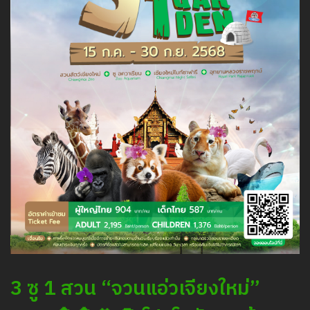
3 ซู 1 สวน “จวนแอ่วเจียงใหม่”