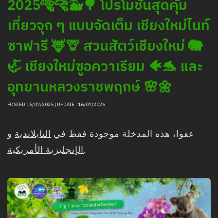
2025🐅🐆🐳🌳 โปรโมชันสุดคุ้ม
เที่ยวจุก ๆ แบบจัดเต็ม เชียงใหม่ไนท์
ซาฟารี 🦌🦒 สวนสัตว์เชียงใหม่ 🐘
🦏 เชียงใหม่ซูอควาเรียม 🐠🐬 และ
อุทยานหลวงราชพฤกษ์ 🌸🌼
POSTED 15/07/2025 | UPDATE : 16/07/2025
عفوا، هذه المدخلة موجودة فقط في
التايلاندية
و
الإنجليزية الأمريكية
.