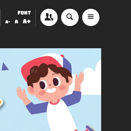
FONT
A+
A
A-