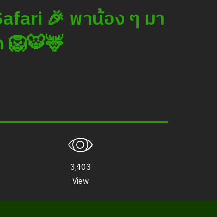
afari 🎉 พาน้อง ๆ มา
ด 🦁🐯🦌
3,403
View