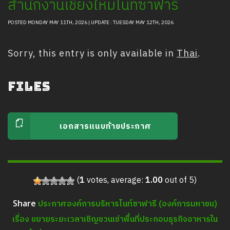
สำนักงานเชียงใหม่ไนท์ซาฟารี
Safety And Support Services
Animal information
POSTED MONDAY MAY 11TH, 2026 | UPDATE : TUESDAY MAY 12TH, 2026
Procurement
Sorry, this entry is only available in
Thai
.
Job recruitment news
Contact Us
Files
LOGIN
เอกสารแนบท้ายประกาศ
(
1
votes, average:
1.00
out of 5)
ประกาศองค์การบริหารไนท์ซาฟารี (องค์การมหาชน)
Share
เรื่อง ขยายระยะเวลาเชิญชวนเช่าพื้นที่ประกอบธุรกิจอาหารใน