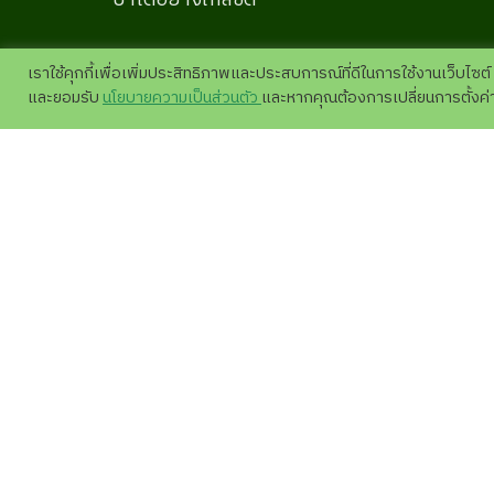
ป่าได้อย่างใกล้ชิด
เราใช้คุกกี้เพื่อเพิ่มประสิทธิภาพและประสบการณ์ที่ดีในการใช้งานเว็บไซต์
และยอมรับ
นโยบายความเป็นส่วนตัว
และหากคุณต้องการเปลี่ยนการตั้งค่าข
เกี่ยวกับเรา
วางแผน
โครงสร้างองค์กร
ITA評価について
สื่อประชาสัมพันธ์
ร้านขา
ข่าวสาร
ภาพถ่าย
求人応募ニュース