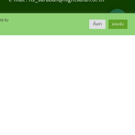
e-mail : ns_saraban@nightsafari.or.th
💬
บทราบ
ตั้งค่า
ยอมรับ
คลังความรู้
スケジュ
การศึกษาวิจัย
ข้อมูลสัตว์ในเชียงใหม่ไนท์ซาฟารี
เกร็ดความรู้
เสียงบรรยาย