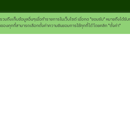
 รวมถึงเก็บข้อมูลอื่นๆเมื่อทำรายการในเว็บไซต์ เมื่อกด "ยอมรับ" หมายถึงได้รั
องคุกกี้สามารถเลือกตั้งค่าความยินยอมการใช้คุกกี้ได้ โดยคลิก "ตั้งค่า"
การท่องเที่ยวของคุณ
แนะนำการเข้าชม
ショー・アクティビティ 
ール
ยของที่ระลึก
ติดต่อเรา
ปฎิทินกิจกรรม
お客様からの声