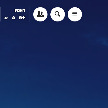
FONT
A+
A
A-