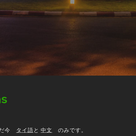
กร
ただ今
タイ語
と
中文
のみです。