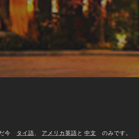
ただ今
タイ語
、
アメリカ英語
と
中文
のみです。