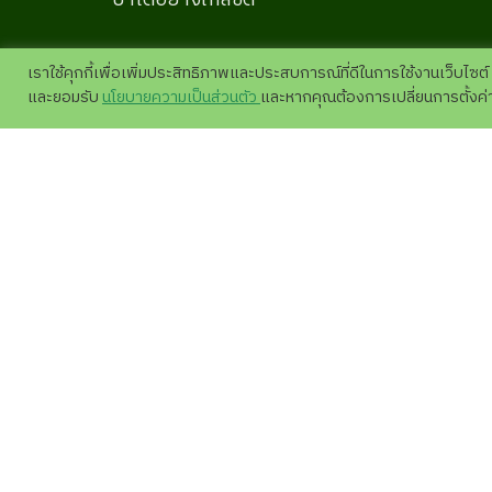
ป่าได้อย่างใกล้ชิด
เราใช้คุกกี้เพื่อเพิ่มประสิทธิภาพและประสบการณ์ที่ดีในการใช้งานเว็บไซต์
และยอมรับ
นโยบายความเป็นส่วนตัว
และหากคุณต้องการเปลี่ยนการตั้งค่าข
เกี่ยวกับเรา
วางแผน
โครงสร้างองค์กร
ITA評価について
สื่อประชาสัมพันธ์
ร้านขา
ข่าวสาร
ภาพถ่าย
求人応募ニュース