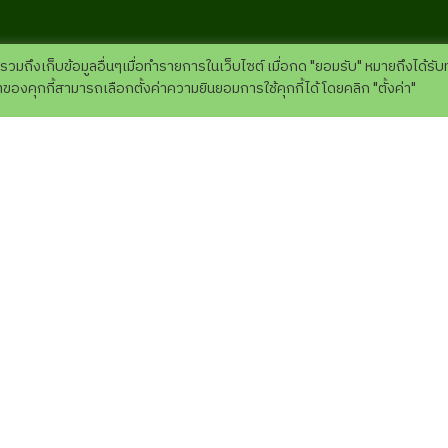
 รวมถึงเก็บข้อมูลอื่นๆเมื่อทำรายการในเว็บไซต์ เมื่อกด "ยอมรับ" หมายถึงได้รั
องคุกกี้สามารถเลือกตั้งค่าความยินยอมการใช้คุกกี้ได้ โดยคลิก "ตั้งค่า"
การท่องเที่ยวของคุณ
แนะนำการเข้าชม
ショー・アクティビティ 
ール
ยของที่ระลึก
ติดต่อเรา
ปฎิทินกิจกรรม
お客様からの声