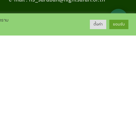
e-mail : ns_saraban@nightsafari.or.th
💬
บทราบ
ตั้งค่า
ยอมรับ
คลังความรู้
スケジュ
การศึกษาวิจัย
ข้อมูลสัตว์ในเชียงใหม่ไนท์ซาฟารี
เกร็ดความรู้
เสียงบรรยาย