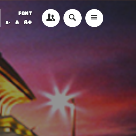
FONT
A+
A
A-