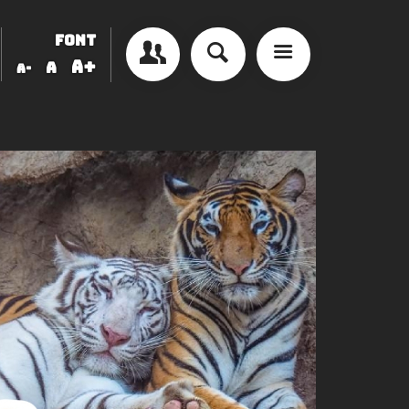
FONT
A+
A
A-