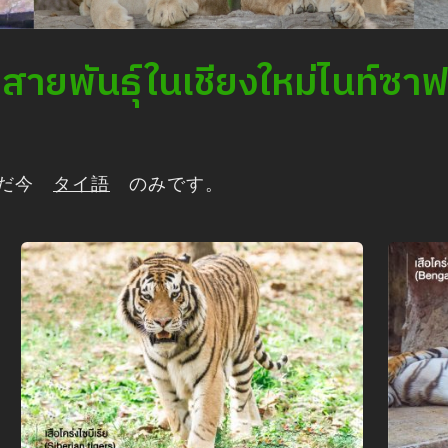
สายพันธุ์ในเชียงใหม่ไนท์ซาฟ
ただ今
タイ語
のみです。