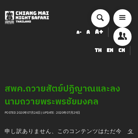
A+
A
A-
TH
EN
CN
チェンマイ・ナイトサファリ 入園
料金表
ショー・アクティビティ スケジュ
สพค.ถวายสัตย์ปฏิญาณและลง
ール
ข้อมูลสัตว์ในเชียงใหม่ไนท์ซาฟารี
นามถวายพระพรชัยมงคล
調達
POSTED 2020年07月24日 | UPDATE : 2020年07月29日
求人募集のお知らせ
LOGIN
申し訳ありません、このコンテンツはただ今
タ