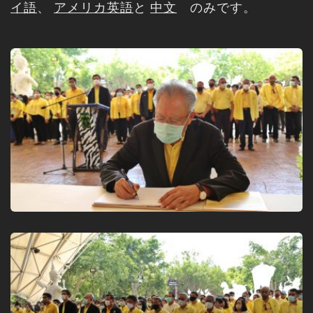
イ語
、
アメリカ英語
と
中文
のみです。