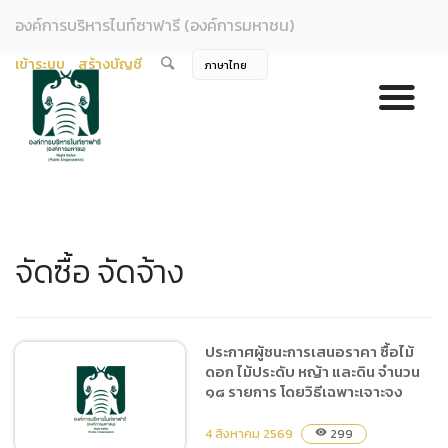
องค์การบริหารไนท์ซาฟารี (องค์การมหาชน)
เข้าระบบ
สร้างบัญชี
จัดซื้อ จัดจ้าง
ประกาศผู้ชนะการเสนอราคา ซื้อไม้
ดอก ไม้ประดับ หญ้า และดิน จำนวน
๑๘ รายการ โดยวิธีเฉพาะเจาะจง
4 สิงหาคม 2569
299
visibility