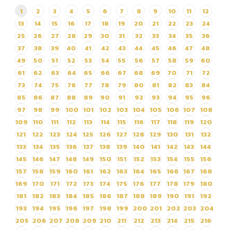
1
2
3
4
5
6
7
8
9
10
11
12
ประกาศผู้ชนะการเสนอราคา
ซื้อหมวกสัตว์หูกระดิก ครั้งที่
13
14
15
16
17
18
19
20
21
22
23
24
1/69 โดยวิธีเฉพาะเจาะจง
25
26
27
28
29
30
31
32
33
34
35
36
37
38
39
40
41
42
43
44
45
46
47
48
49
50
51
52
53
54
55
56
57
58
59
60
61
62
63
64
65
66
67
68
69
70
71
72
73
74
75
76
77
78
79
80
81
82
83
84
85
86
87
88
89
90
91
92
93
94
95
96
97
98
99
100
101
102
103
104
105
106
107
108
109
110
111
112
113
114
115
116
117
118
119
120
121
122
123
124
125
126
127
128
129
130
131
132
133
134
135
136
137
138
139
140
141
142
143
144
145
146
147
148
149
150
151
152
153
154
155
156
157
158
159
160
161
162
163
164
165
166
167
168
169
170
171
172
173
174
175
176
177
178
179
180
181
182
183
184
185
186
187
188
189
190
191
192
193
194
195
196
197
198
199
200
201
202
203
204
205
206
207
208
209
210
211
212
213
214
215
216