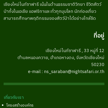
เชียงใหม่ไนท์ซาฟารี เน้นในด้านธรรมชาติวิทยา ชีวิตสัตว์
ป่าทั้งในเอเชีย แอฟริกาและทั่วทุกมุมโลก นักท่องเที่ยว
สามารถศึกษาพฤติกรรมของสัตว์ป่าได้อย่างใกล้ชิด
ที่อยู่
เชียงใหม่ไนท์ซาฟารี , 33 หมู่ที่ 12
ตำบลหนองควาย, อำเภอหางดง, จังหวัดเชียงใหม่
50230
e-mail : ns_saraban@nightsafari.or.th
เกี่ยวกับเรา
โครงสร้างองค์กร