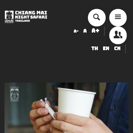
A+
A
A-
TH
EN
CN
ข้อมูลสัตว์ในเชียงใหม่ไนท์ซาฟารี
LOGIN