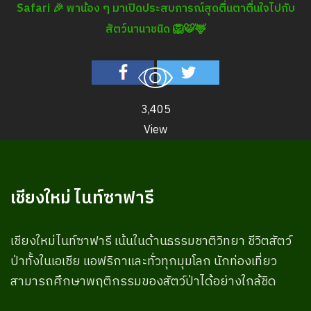
Safari 🎉 พาน้อง ๆ มาเปิดประสบการณ์สุดตื่นตาตื่นใจไปกับ
สัตว์นานาชนิด 🦁🐯🦌
3,405
View
เชียงใหม่ ไนท์ซาฟารี
เชียงใหม่ไนท์ซาฟารี เน้นในด้านธรรมชาติวิทยา ชีวิตสัตว์
ป่าทั้งในเอเชีย แอฟริกาและทั่วทุกมุมโลก นักท่องเที่ยว
สามารถศึกษาพฤติกรรมของสัตว์ป่าได้อย่างใกล้ชิด