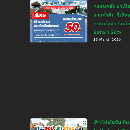
Safari 🌟คุณแม่ชาว
ครอบครัว มาเปิ
ไทยเข้าชมฟรี! ผู้ติดตาม
ยามค่ำคืน ที่เชีย
ชาวไทย รับส่วนลด
/ นักศึกษา รับส
20% (สูงสุด 4 ท่าน)
Safari 50%
13 March 2026
สำหรับบัตรประเภทคน
🎒✨ Happy School
ไทยนั่งรถชมสัตว์
Break at Chiang Mai
(Night Safari) เท่านั้น
Night Safari 🌙🐾 ปิด
🌟
เทอมนี้ ชวนเพื่อน ชวน
ครอบครัว มาเปิด
ประสบการณ์ ท่องโลก
สัตว์ยามค่ำคืน ที่เชียง
ใหม่ไนท์ซาฟารี 🦁
นักเรียน / นักศึกษา รับ
🎉✨โปรโมชัน กิน 
ส่วนลดบัตรเข้าชม