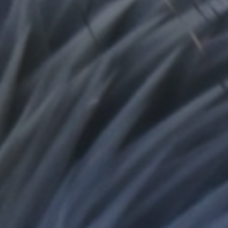
รู้จักเชียงใหม่ไนท์ซาฟารี
แนะนำการเข้าชม
อัตราค่าบริการ
ตารางเวลากิจกรรมการแสดง
ที่พัก เชียงใหม่ไนท์ซาฟารี
ห้องประชุมสัมมนา