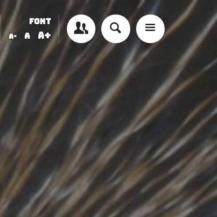
FONT
A+
A
A-