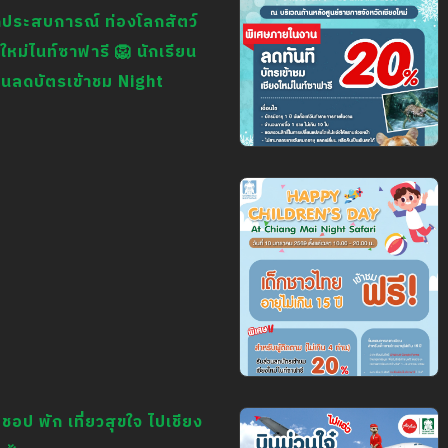
Pass ที่มีจุดหมายปลาย
ดประสบการณ์ ท่องโลกสัตว์
ทางเป็นจังหวัดเชียงใหม่
งใหม่ไนท์ซาฟารี 🦁 นักเรียน
รับส่วนลดบัตรเข้าชม
่วนลดบัตรเข้าชม Night
เชียงใหม่ไนท์ซาฟารี
20%
❄️ หนาวนี้ที่เชียงใหม่… มี
โปรดี ๆ มาบอกต่อ! ✨🦒
☘️ โปรโมชันพิเศษในงาน
ฤดูหนาว OTOP ของดี
เมืองเชียงใหม่ รับ
ส่วนลด 20% สำหรับ
บัตรเข้าชม เชียงใหม่ไนท์
ซาฟารี (จำนวนจำกัด)
🎉 Happy Children’s
Day at Chiang Mai
ชอป พัก เที่ยวสุขใจ ไปเชียง