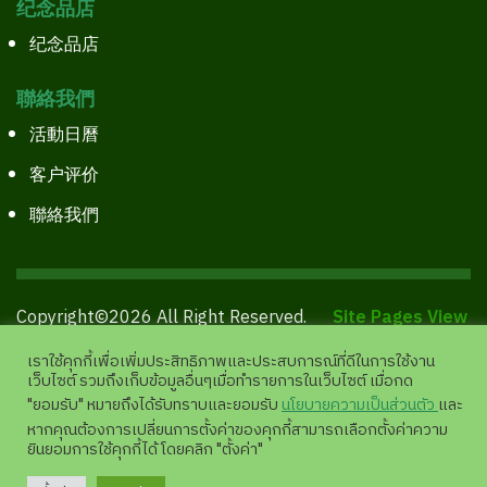
纪念品店
纪念品店
聯絡我們
活動日曆
客户评价
聯絡我們
Copyright©2026 All Right Reserved.
Site Pages View
:
11,944,779 |
analytics.google.com
เราใช้คุกกี้เพื่อเพิ่มประสิทธิภาพและประสบการณ์ที่ดีในการใช้งาน
เว็บไซต์ รวมถึงเก็บข้อมูลอื่นๆเมื่อทำรายการในเว็บไซต์ เมื่อกด
"ยอมรับ" หมายถึงได้รับทราบและยอมรับ
นโยบายความเป็นส่วนตัว
และ
หากคุณต้องการเปลี่ยนการตั้งค่าของคุกกี้สามารถเลือกตั้งค่าความ
ยินยอมการใช้คุกกี้ได้ โดยคลิก "ตั้งค่า"
💬