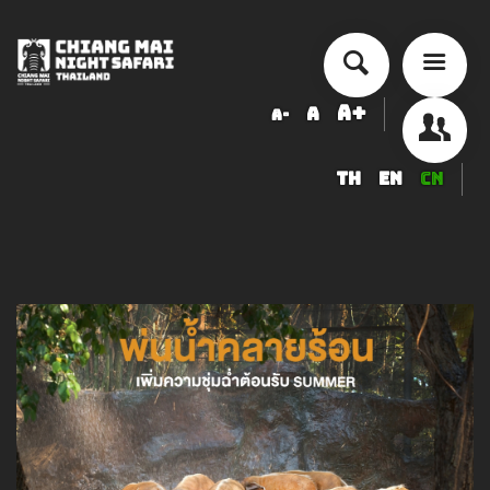
A+
A
A-
TH
EN
CN
历史来历
交通量
票价
安排活动
精品度假酒店
食品与饮品
纪念品店
服務項目