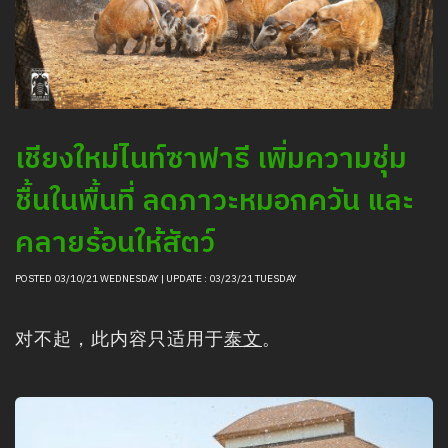
清邁夜間野生動物園的動物信息
采购
职位招聘新闻
聯絡我們
LOGIN
เชียงใหม่ไนท์ซาฟารี เพิ่มความชุ่ม
ชื้นในพื้นที่ ลดภาวะหมอกควัน และ
คลายร้อนให้สัตว์
POSTED 03/10/21 WEDNESDAY | UPDATE : 03/23/21 TUESDAY
对不起，此内容只适用于
泰文
。