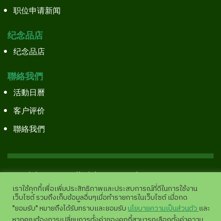
职位申请新闻
纪念品店
纪念品店
聯絡我們
活動日曆
客户评价
聯絡我們
Copyright©2026 All Right Reserved.
Site Pages View
เราใช้คุกกี้เพื่อเพิ่มประสิทธิภาพและประสบการณ์ที่ดีในการใช้งาน
:
11,943,793 |
analytics.google.com
เว็บไซต์ รวมถึงเก็บข้อมูลอื่นๆเมื่อทำรายการในเว็บไซต์ เมื่อกด
"ยอมรับ" หมายถึงได้รับทราบและยอมรับ
นโยบายความเป็นส่วนตัว
และ
หากคุณต้องการเปลี่ยนการตั้งค่าของคุกกี้สามารถเลือกตั้งค่าความ