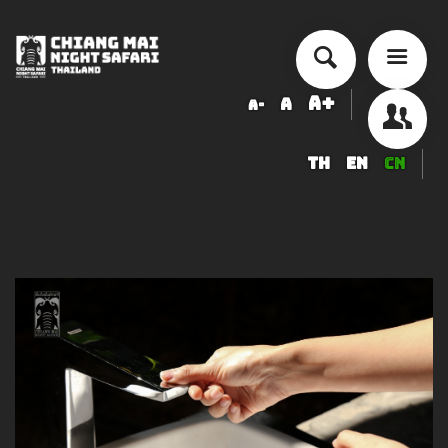
A+
A
A-
TH
EN
CN
历史来历
交通量
票价
安排活动
精品度假酒店
食品与饮品
纪念品店
服務項目