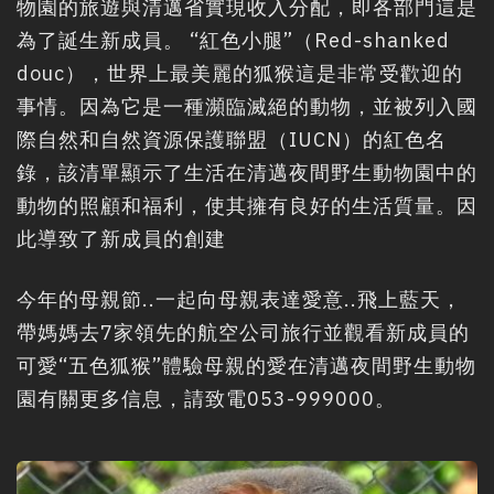
物園的旅遊與清邁省實現收入分配，即各部門這是
為了誕生新成員。 “紅色小腿”（Red-shanked
douc），世界上最美麗的狐猴這是非常受歡迎的
事情。因為它是一種瀕臨滅絕的動物，並被列入國
際自然和自然資源保護聯盟（IUCN）的紅色名
錄，該清單顯示了生活在清邁夜間野生動物園中的
動物的照顧和福利，使其擁有良好的生活質量。因
此導致了新成員的創建
今年的母親節..一起向母親表達愛意..飛上藍天，
帶媽媽去7家領先的航空公司旅行並觀看新成員的
可愛“五色狐猴”體驗母親的愛在清邁夜間野生動物
園有關更多信息，請致電053-999000。