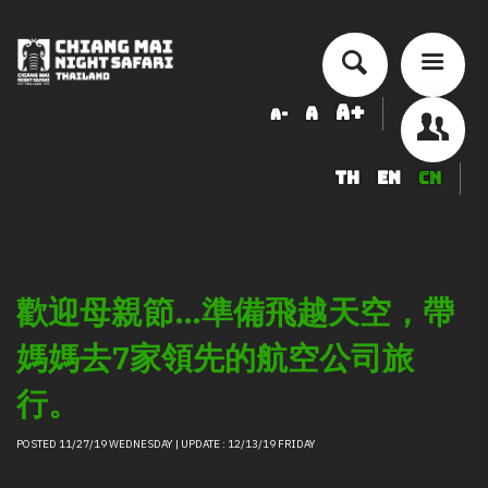
A+
A
A-
TH
EN
CN
历史来历
交通量
票价
歡迎母親節…準備飛越天空，帶
安排活动
媽媽去7家領先的航空公司旅
精品度假酒店
食品与饮品
行。
纪念品店
POSTED 11/27/19 WEDNESDAY | UPDATE : 12/13/19 FRIDAY
服務項目