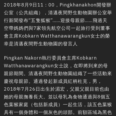
清邁夜間野生動物園的動物信息
2018年8月9日11：00，Pingkhanakhon開發辦
采购
公室（公共組織），清邁夜間野生動物園辦公室舉
行新聞發布“五隻狐猴”……迎接母親節……飛過天
职位招聘新闻
空帶媽媽們與7家領先航空公司一起旅行受到董事
聯絡我們
會主席Kobkarn Watthanawarangkun女士的榮
LOGIN
幸是清邁夜間野生動物園的發言人
Pingkan Nakorn執行委員會主席Kobkarn
Watthanawarangkun女士說，在即將到來的母
親節期間。清邁夜間野生動物園組織了一些活動來
慶祝母親節。通過發起新成員紅柄杜克，男，
2018年7月26日出生於湄宏，父親父親目前也由
她的母親撫養長大。並以母乳為食物通過與8個五
色葉猴家庭（包括新成員）一起生活，該五色葉猴
具有一個身體和一個灰色的頭部。前額區域為黑色