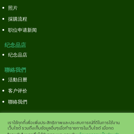
照片
採購流程
职位申请新闻
纪念品店
纪念品店
聯絡我們
活動日曆
客户评价
聯絡我們
เราใช้คุกกี้เพื่อเพิ่มประสิทธิภาพและประสบการณ์ที่ดีในการใช้งาน
เว็บไซต์ รวมถึงเก็บข้อมูลอื่นๆเมื่อทำรายการในเว็บไซต์ เมื่อกด
Copyright©2026 All Right Reserved.
Site Pages View