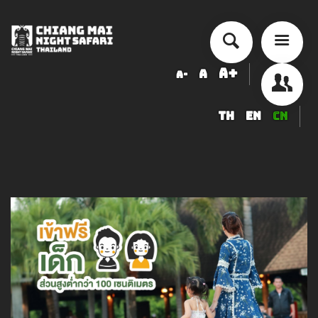
A+
A
A-
TH
EN
CN
历史来历
交通量
票价
安排活动
精品度假酒店
食品与饮品
纪念品店
服務項目