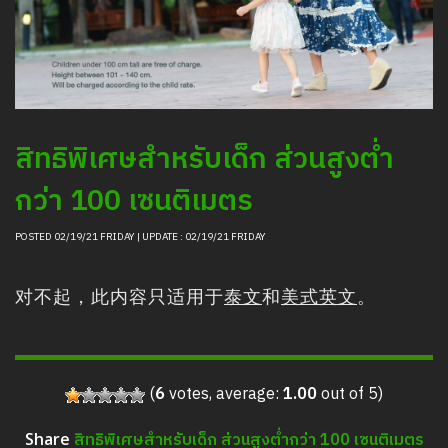
清邁夜間野生動物園的動物信息
采购
职位招聘新闻
聯絡我們
LOGIN
สิทธิพิเศษสำหรับเด็ก ส่วนสูงต่ำ
กว่า 100 เซนติเมตร
POSTED 02/19/21 FRIDAY | UPDATE : 02/19/21 FRIDAY
对不起，此内容只适用于
泰文
和
美式英文
。
(
6
votes, average:
1.00
out of 5)
สิทธิพิเศษสำหรับเด็ก ส่วนสูงต่ำกว่า 100 เซนติเมตร
Share