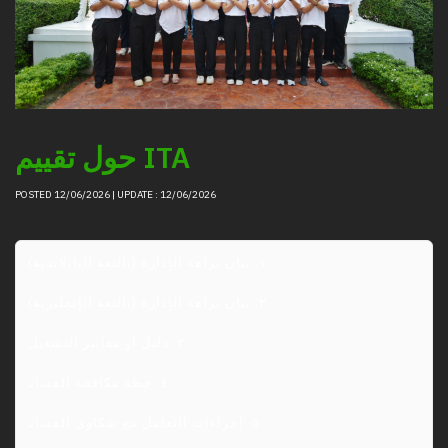
حول تقييم ITA
POSTED 12/06/2026 | UPDATE : 12/06/2026
١. بيان نزاهة الإدارة (باللغة التايلاندية)

٢. بيان نزاهة الإدارة (باللغة الإنجليزية)

٣. دليل أو معايير التشغيل

٤. خطة مكافحة الفساد

٥. إجراءات التعامل مع شكاوى الفساد
