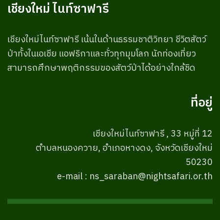
เชียงใหม่ ไนท์ซาฟารี
เชียงใหม่ไนท์ซาฟารี เน้นในด้านธรรมชาติวิทยา ชีวิตสัตว์
ป่าทั้งในเอเชีย แอฟริกาและทั่วทุกมุมโลก นักท่องเที่ยว
สามารถศึกษาพฤติกรรมของสัตว์ป่าได้อย่างใกล้ชิด
ที่อยู่
เชียงใหม่ไนท์ซาฟารี , 33 หมู่ที่ 12
ตำบลหนองควาย, อำเภอหางดง, จังหวัดเชียงใหม่
50230
e-mail : ns_saraban@nightsafari.or.th