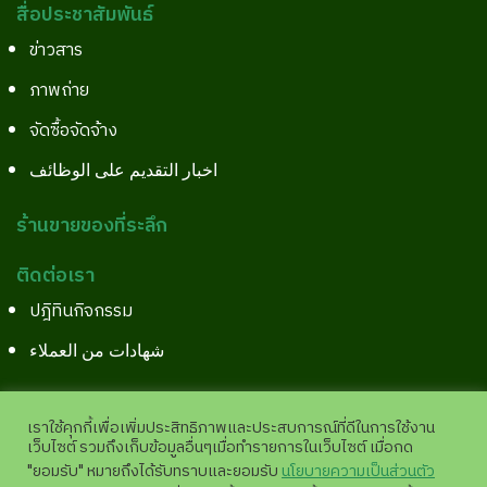
สื่อประชาสัมพันธ์
ข่าวสาร
ภาพถ่าย
จัดซื้อจัดจ้าง
اخبار التقديم على الوظائف
ร้านขายของที่ระลึก
ติดต่อเรา
ปฎิทินกิจกรรม
شهادات من العملاء
เราใช้คุกกี้เพื่อเพิ่มประสิทธิภาพและประสบการณ์ที่ดีในการใช้งาน
เว็บไซต์ รวมถึงเก็บข้อมูลอื่นๆเมื่อทำรายการในเว็บไซต์ เมื่อกด
Copyright©2026 All Right Reserved.
Site Pages View
"ยอมรับ" หมายถึงได้รับทราบและยอมรับ
นโยบายความเป็นส่วนตัว
:
11,939,020 |
analytics.google.com