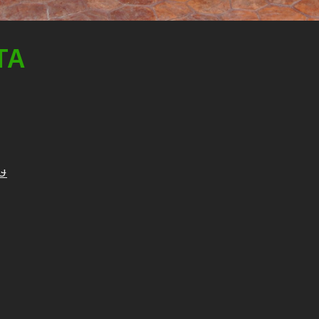
ITA
ฤษ