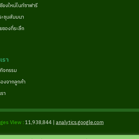
 เชียงใหม่ไนท์ซาฟารี
ระชุมสัมมนา
ยของที่ระลึก
อเรา
นกิจกรรม
รองจากลูกค้า
เรา
ages View :
11,938,844 |
analytics.google.com