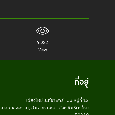
ห้องประชุมสัมมนา
คลิปวิดีโอ
ร้านอาหารเครื่องดื่ม
ร้านขายของที่ระลึก
บริการสำหรับผู้พิการและความปลอดภัย
9,022
ข้อมูลสัตว์ในเชียงใหม่ไนท์ซาฟารี
View
จัดซื้อ จัดจ้าง
ข่าวรับสมัครงาน
ติดต่อเรา
ที่อยู่
LOGIN
เชียงใหม่ไนท์ซาฟารี , 33 หมู่ที่ 12
ำบลหนองควาย, อำเภอหางดง, จังหวัดเชียงใหม่