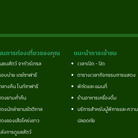
นการท่องเที่ยวของคุณ
แนะนำการเข้าชม
นชมสัตว์ จากัวร์เทรล
เวลาเปิด - ปิด
รอบบ่าย เดย์ซาฟารี
ตารางเวลากิจกรรมการแสดง
กลางคืน ไนท์ซาฟารี
พิกัดและแผนที่
ดงยามค่ำคืน
ร้านอาหารเครื่องดื่ม
ดงนักล่ายามรัตติกาล
บริการสำหรับผู้พิการและความ
ดงของเสือโคร่งขาว
ปลอดภัย
หลังการดูแลสัตว์