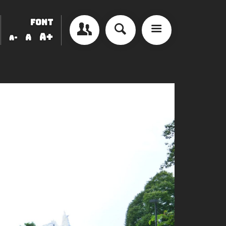
FONT
A+
A
A-