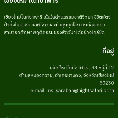
เชียงใหม่ ไนท์ซาฟารี
เชียงใหม่ไนท์ซาฟารี เน้นในด้านธรรมชาติวิทยา ชีวิตสัตว์
ป่าทั้งในเอเชีย แอฟริกาและทั่วทุกมุมโลก นักท่องเที่ยว
สามารถศึกษาพฤติกรรมของสัตว์ป่าได้อย่างใกล้ชิด
ที่อยู่
เชียงใหม่ไนท์ซาฟารี , 33 หมู่ที่ 12
ตำบลหนองควาย, อำเภอหางดง, จังหวัดเชียงใหม่
50230
e-mail : ns_saraban@nightsafari.or.th