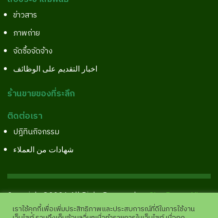
ข่าวสาร
ภาพถ่าย
จัดซื้อจัดจ้าง
اخبار التقديم على الوظائف
ร้านขายของที่ระลึก
ติดต่อเรา
ปฎิทินกิจกรรม
شهادات من العملاء
Copyright©2026 All Right Reserved.
Site Pages View
:
11,944,826 |
analytics.google.com
เราใช้คุกกี้เพื่อเพิ่มประสิทธิภาพและประสบการณ์ที่ดีในการใช้งาน