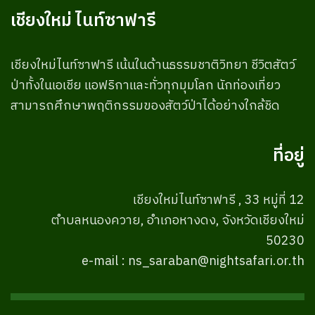
เชียงใหม่ ไนท์ซาฟารี
เชียงใหม่ไนท์ซาฟารี เน้นในด้านธรรมชาติวิทยา ชีวิตสัตว์
ป่าทั้งในเอเชีย แอฟริกาและทั่วทุกมุมโลก นักท่องเที่ยว
สามารถศึกษาพฤติกรรมของสัตว์ป่าได้อย่างใกล้ชิด
ที่อยู่
เชียงใหม่ไนท์ซาฟารี , 33 หมู่ที่ 12
ตำบลหนองควาย, อำเภอหางดง, จังหวัดเชียงใหม่
50230
e-mail : ns_saraban@nightsafari.or.th