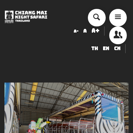
A+
A
A-
TH
EN
CN
أسعار الخدمة
جدول أنشطة الأداء
ข้อมูลสัตว์ในเชียงใหม่ไนท์ซาฟารี
شراء
أخبار التوظيف
LOGIN