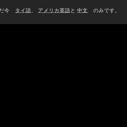
ただ今
タイ語
、
アメリカ英語
と
中文
のみです。