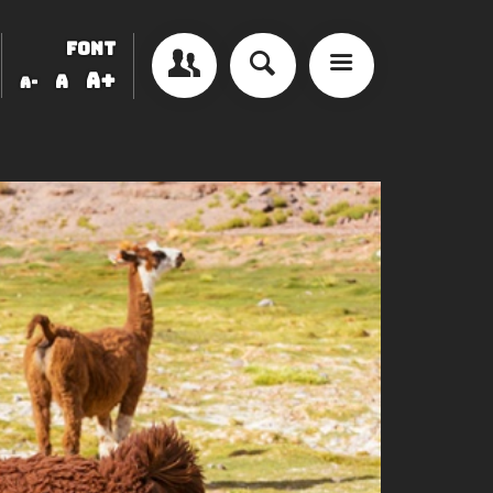
FONT
A+
A
A-