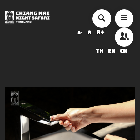
A+
A
A-
TH
EN
CN
チェンマイ・ナイトサファリ 入園
料金表
ショー・アクティビティ スケジュ
ール
ข้อมูลสัตว์ในเชียงใหม่ไนท์ซาฟารี
調達
求人募集のお知らせ
LOGIN