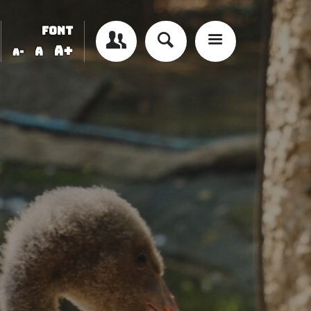
FONT
A+
A
A-