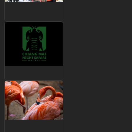
ออกบูธ รร. มงฟอร์ต
(วันเด็ก)
กิจกรรมป้อนอาหาร