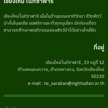
เชียงใหม่ ไนท์ซาฟารี
เชียงใหม่ไนท์ซาฟารี เน้นในด้านธรรมชาติวิทยา ชีวิตสัตว์
ป่าทั้งในเอเชีย แอฟริกาและทั่วทุกมุมโลก นักท่องเที่ยว
สามารถศึกษาพฤติกรรมของสัตว์ป่าได้อย่างใกล้ชิด
ที่อยู่
เชียงใหม่ไนท์ซาฟารี , 33 หมู่ที่ 12
ตำบลหนองควาย, อำเภอหางดง, จังหวัดเชียงใหม่
50230
e-mail : ns_saraban@nightsafari.or.th