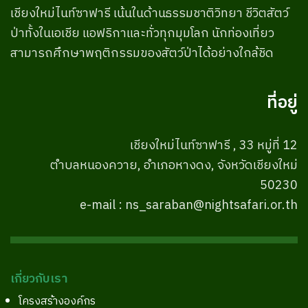
เชียงใหม่ไนท์ซาฟารี เน้นในด้านธรรมชาติวิทยา ชีวิตสัตว์
ป่าทั้งในเอเชีย แอฟริกาและทั่วทุกมุมโลก นักท่องเที่ยว
สามารถศึกษาพฤติกรรมของสัตว์ป่าได้อย่างใกล้ชิด
ที่อยู่
เชียงใหม่ไนท์ซาฟารี , 33 หมู่ที่ 12
ตำบลหนองควาย, อำเภอหางดง, จังหวัดเชียงใหม่
50230
e-mail : ns_saraban@nightsafari.or.th
เกี่ยวกับเรา
โครงสร้างองค์กร