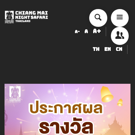
A+
A
A-
TH
EN
CN
チェンマイ・ナイトサファリ 入園
料金表
ショー・アクティビティ スケジュ
ール
ข้อมูลสัตว์ในเชียงใหม่ไนท์ซาฟารี
調達
求人募集のお知らせ
LOGIN