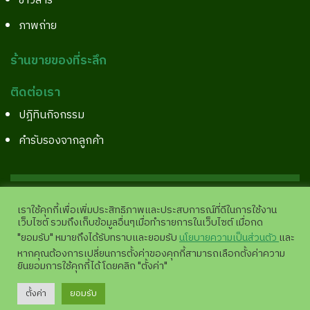
ข่าวสาร
ภาพถ่าย
ร้านขายของที่ระลึก
ติดต่อเรา
ปฎิทินกิจกรรม
คำรับรองจากลูกค้า
Copyright©2026 All Right Reserved.
Site Pages View
เราใช้คุกกี้เพื่อเพิ่มประสิทธิภาพและประสบการณ์ที่ดีในการใช้งาน
เว็บไซต์ รวมถึงเก็บข้อมูลอื่นๆเมื่อทำรายการในเว็บไซต์ เมื่อกด
:
11,942,417 |
analytics.google.com
"ยอมรับ" หมายถึงได้รับทราบและยอมรับ
นโยบายความเป็นส่วนตัว
และ
หากคุณต้องการเปลี่ยนการตั้งค่าของคุกกี้สามารถเลือกตั้งค่าความ
ยินยอมการใช้คุกกี้ได้ โดยคลิก "ตั้งค่า"
💬
ตั้งค่า
ยอมรับ