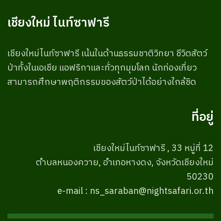
เชียงใหม่ ไนท์ซาฟารี
เชียงใหม่ไนท์ซาฟารี เน้นในด้านธรรมชาติวิทยา ชีวิตสัตว์
ป่าทั้งในเอเชีย แอฟริกาและทั่วทุกมุมโลก นักท่องเที่ยว
สามารถศึกษาพฤติกรรมของสัตว์ป่าได้อย่างใกล้ชิด
ที่อยู่
เชียงใหม่ไนท์ซาฟารี , 33 หมู่ที่ 12
ตำบลหนองควาย, อำเภอหางดง, จังหวัดเชียงใหม่
50230
e-mail : ns_saraban@nightsafari.or.th