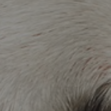
รู้จักเชียงใหม่ไนท์ซาฟารี
แนะนำการเข้าชม
อัตราค่าบริการ
ตารางเวลากิจกรรมการแสดง
ที่พัก เชียงใหม่ไนท์ซาฟารี
ห้องประชุมสัมมนา
คลิปวิดีโอ