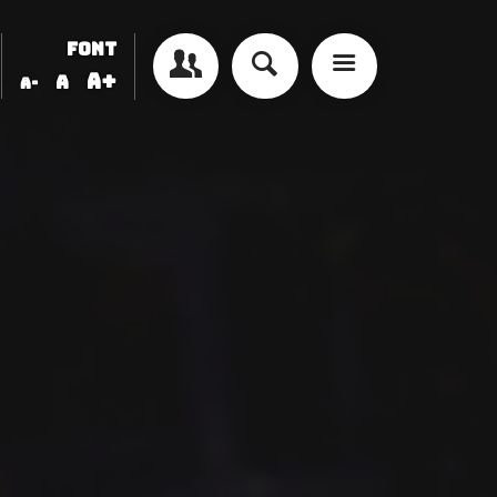
FONT
A+
A
A-