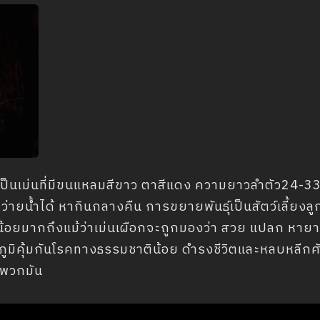
ป็นเม่นที่มีขนแหลมสีขาว ตาสีแดง ความยาวลำตัว24-33 นิ้
ว่ายน้ำได้ หากินกลางคืน การขยายพันธุ์เป็นสัตว์เลี้ยงล
น้อยมากถึงแม้ว่าเม่นเผือกจะถูกมองว่า สวย แปลก หายาก
 มีภูมิคุ้มกันโรคทางธรรมชาติน้อย ดำรงชีวิตและหลบหลีกศ
งพวกมัน