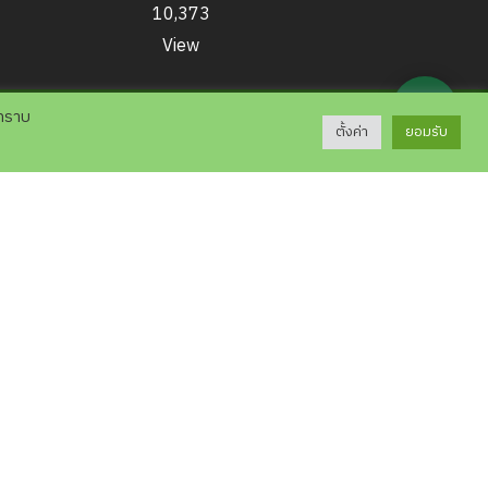
10,373
View
💬
บทราบ
ตั้งค่า
ยอมรับ
ที่อยู่
เชียงใหม่ไนท์ซาฟารี , 33 หมู่ที่ 12
ำบลหนองควาย, อำเภอหางดง, จังหวัดเชียงใหม่
50230
e-mail : ns_saraban@nightsafari.or.th