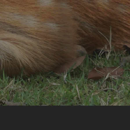
ตารางเวลากิจกรรมการแสดง
ที่พัก เชียงใหม่ไนท์ซาฟารี
ห้องประชุมสัมมนา
คลิปวิดีโอ
ร้านอาหารเครื่องดื่ม
ร้านขายของที่ระลึก
บริการสำหรับผู้พิการและความปลอดภัย
ข้อมูลสัตว์ในเชียงใหม่ไนท์ซาฟารี
จัดซื้อ จัดจ้าง
ข่าวรับสมัครงาน
ติดต่อเรา
LOGIN