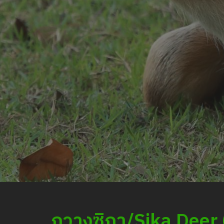
กวางซิกา/Sika Deer