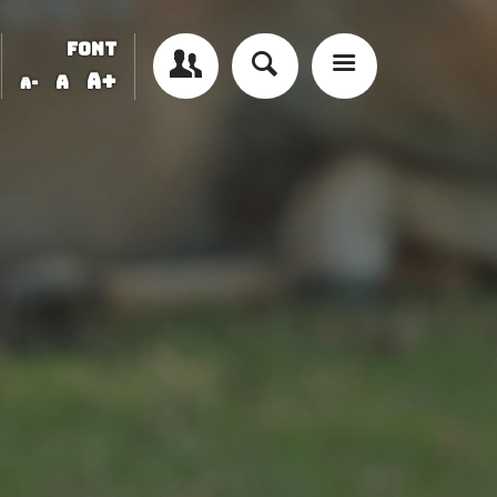
FONT
A+
A
A-