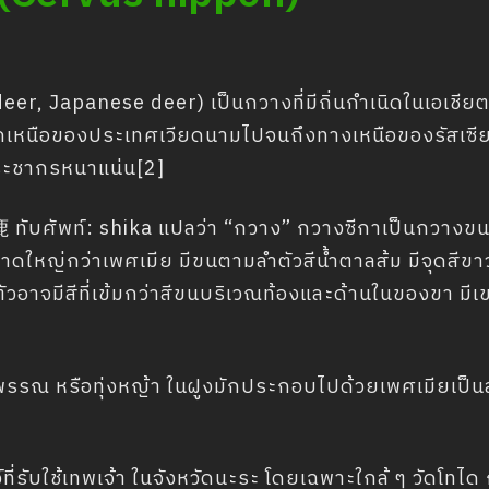
er, Japanese deer) เป็นกวางที่มีถิ่นกำเนิดในเอเชียตะ
เหนือของประเทศเวียดนามไปจนถึงทางเหนือของรัสเซียตะ
มีประชากรหนาแน่น[2]
ิ: 鹿 ทับศัพท์: shika แปลว่า “กวาง” กวางซีกาเป็นกวา
าดใหญ่กว่าเพศเมีย มีขนตามลำตัวสีน้ำตาลส้ม มีจุดสีขาวก
ัวอาจมีสีที่เข้มกว่าสีขนบริเวณท้องและด้านในของขา มีเ
พรรณ หรือทุ่งหญ้า ในฝูงมักประกอบไปด้วยเพศเมียเป็นส
ตว์ที่รับใช้เทพเจ้า ในจังหวัดนะระ โดยเฉพาะใกล้ ๆ วัดโทได กว