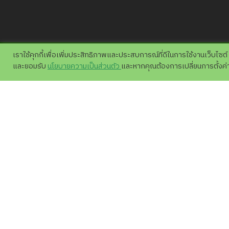
เราใช้คุกกี้เพื่อเพิ่มประสิทธิภาพและประสบการณ์ที่ดีในการใช้งานเว็บไซต์
และยอมรับ
นโยบายความเป็นส่วนตัว
และหากคุณต้องการเปลี่ยนการตั้งค่าข
เชียงใหม่ ไนท์ซาฟารี
เชียงใหม่ไนท์ซาฟารี เน้นในด้านธรรมชาติวิทยา
ชีวิตสัตว์ป่าทั้งในเอเชีย แอฟริกาและทั่วทุกมุมโล
นักท่องเที่ยวสามารถศึกษาพฤติกรรมของสัตว์
ป่าได้อย่างใกล้ชิด