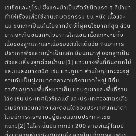
ร้านขายของที่ระลึก
เอเชียและยุโรป ซึ่งแกะป่าเป็นสัตว์ชนิดแรก ๆ ที่นำมา
บริการสำหรับผู้พิการและความปลอดภัย
ทำให้เชื่องเพื่อใช้งานเกษตรกรรม ขน หนัง เนื้อและ
ข้อมูลสัตว์ในเชียงใหม่ไนท์ซาฟารี
นม ขนแกะเป็นเส้นใยจากสัตว์ที่ผู้คนใช้มากที่สุด ส่วน
จัดซื้อ จัดจ้าง
มากจะเก็บขนแกะด้วยการโกนขน เนื้อแกะจะมีทั้ง
เนื้อของลูกแกะและเนื้อของตัวโตเต็มวัย กินอาหาร
ข่าวรับสมัครงาน
ประเภทพืชและหญ้าเป็นหลัก มีขนหนาฟู ออกลูกเป็น
ติดต่อเรา
ตัวและเลี้ยงลูกด้วยน้ำนม[1] แกะบางพื้นที่กินดอกไม้
LOGIN
และแมลงบางชนิด เช่น แกะภูเขา ส่วนใหญ่แกะจะอยู่
รวมกันเป็นฝูงขนาดกลางจนถึงขนาดใหญ่ มีถิ่น
อาศัยอยู่ตามพื้นที่หนาวเย็น แถบภูเขาและพื้นที่ราบ
โล่ง เช่น ประเทศนิวซีแลนด์ และประเทศออสเตรเลีย
อเมริกาตอนกลาง และตอนใต้ของประเทศแคนาดา
โดยมีการกระจายอยู่ตลอดแถบประเทศเขต
หนาว[2] ในโลกนั้นมีมากกว่า 200 สายพันธุ์ โดยมี
ตั้งแต่สายพันธุ์ดังเดิมจนถึง สายใหม่ที่ถูกผสมพันธุ์