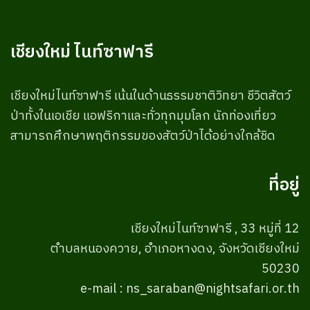
เชียงใหม่ ไนท์ซาฟารี
เชียงใหม่ไนท์ซาฟารี เน้นในด้านธรรมชาติวิทยา ชีวิตสัตว์
ป่าทั้งในเอเชีย แอฟริกาและทั่วทุกมุมโลก นักท่องเที่ยว
สามารถศึกษาพฤติกรรมของสัตว์ป่าได้อย่างใกล้ชิด
ที่อยู่
เชียงใหม่ไนท์ซาฟารี , 33 หมู่ที่ 12
ตำบลหนองควาย, อำเภอหางดง, จังหวัดเชียงใหม่
50230
e-mail : ns_saraban@nightsafari.or.th